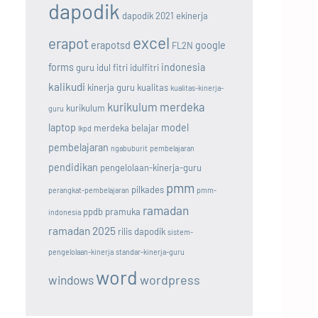
dapodik
dapodik 2021
ekinerja
excel
erapot
erapotsd
google
FL2N
forms
indonesia
guru
idul fitri
idulfitri
kalikudi
kinerja guru
kualitas
kualitas-kinerja-
kurikulum merdeka
kurikulum
guru
laptop
model
merdeka belajar
lkpd
pembelajaran
ngabuburit
pembelajaran
pendidikan
pengelolaan-kinerja-guru
pmm
pilkades
perangkat-pembelajaran
pmm-
ramadan
ppdb
pramuka
indonesia
ramadan 2025
rilis dapodik
sistem-
pengelolaan-kinerja
standar-kinerja-guru
word
wordpress
windows