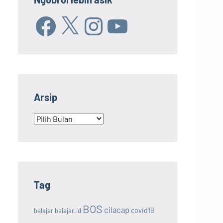
Facebook
X
Instagram
YouTube
Arsip
Arsip
Tag
BOS
cilacap
covid19
belajar
belajar.id