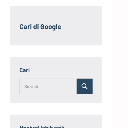
Cari di Google
Cari
Search
Search
for:
Ngobrol lebih asik