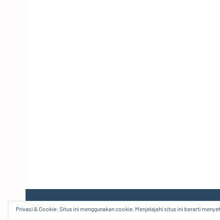
Privasi & Cookie: Situs ini menggunakan cookie. Menjelajahi situs ini berarti meny
Blog edukasi dan referensi perjalanan hidup namun