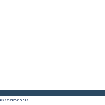
etujui penggunaan cookie.
 bukan seperti kisah-kisah pada drama korea